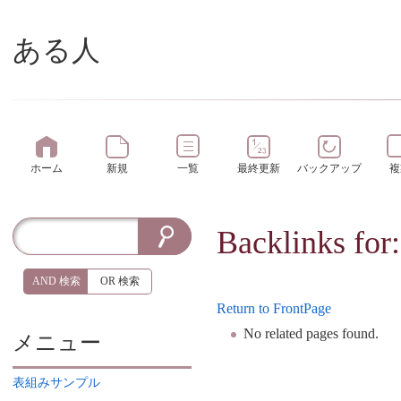
ある人
ホーム
新規
一覧
最終更新
バックアップ
複
Backlinks for
AND 検索
OR 検索
Return to FrontPage
No related pages found.
メニュー
表組みサンプル