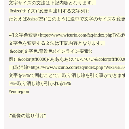
文字サイズの文法は下記内容となります。

 &size(サイズ){変更を適用する文字列};

たとえば&size(25){このように途中で文字のサイズを変更}
--[[文字色変更>https://www.wicurio.com/faq/index.
文字色を変更する文法は下記内容となります。

 &color(文字色,背景色){インライン要素};

例）&color(#ff0000){ああああ};いいいいい&color(#ffff00,
--[[取消線>https://www.wicurio.com/faq/index.ph
文字を%%で囲むことで、取り消し線を引く事ができます。
 %%取り消し線が引かれる%%

#endregion

-''画像の貼り付け''
