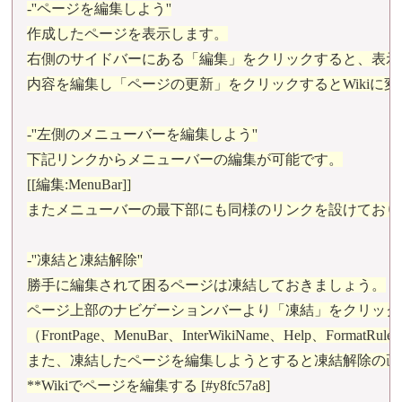
-''ページを編集しよう''

作成したページを表示します。

右側のサイドバーにある「編集」をクリックすると、表示
内容を編集し「ページの更新」をクリックするとWikiに変
-''左側のメニューバーを編集しよう''

下記リンクからメニューバーの編集が可能です。

[[編集:MenuBar]]

またメニューバーの最下部にも同様のリンクを設けておりま
-''凍結と凍結解除''

勝手に編集されて困るページは凍結しておきましょう。

ページ上部のナビゲーションバーより「凍結」をクリックし、
（FrontPage、MenuBar、InterWikiName、Help、For
また、凍結したページを編集しようとすると凍結解除の画
**Wikiでページを編集する [#y8fc57a8]
