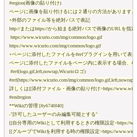
#region(画像の貼り付け)

ページに画像を貼り付けるには２通りの方法があります。

+外部のファイル等を絶対パスで表記

http://またはhttps://から始まる絶対パスで画像のURL
 https://www.wicurio.com/img/common/logo.gif

https://www.wicurio.com/img/common/logo.gif

+ページに添付したファイルを#refプラグインを用いて表示
ページに添付したファイルをページ内に表示する場合、#re
 #ref(logo.gif,left,nowrap,Wicurioロゴ)

#ref(https://www.wicurio.com/img/common/logo.gif,left,nowrap
詳しくは[[添付ファイル・画像の貼り付け>https://www.wicurio.
#endregion

**Wikiの管理 [#y6740f40]

-''許可したユーザーのみ編集可能とする''

[[自分専用のWikiとして利用するときの権限設定>https://www.wicu
[[グループでWikiを利用する時の権限設定>https://www.wicurio.