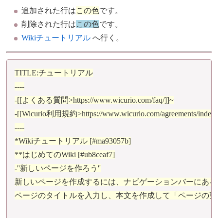
追加された行は
この色
です。
削除された行は
この色
です。
Wikiチュートリアル
へ行く。
TITLE:チュートリアル

----

-[[よくある質問>https://www.wicurio.com/faq/]]~

-[[Wicurio利用規約>https://www.wicurio.com/agreements/index]]
----

*Wikiチュートリアル [#ma93057b]

**はじめてのWiki [#ub8ceaf7]

-''新しいページを作ろう''

新しいページを作成するには、ナビゲーションバーにある
ページのタイトルを入力し、本文を作成して「ページの更新